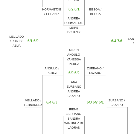
BESGA
6/2 6/1
HORMAETXE
BESGA /
/ ECHANIZ
BESGA
ANDREA
HORMAETXE
LEIRE
ECHANIZ
MELLADO
SAN
6/1 6/0
6/4 7/6
/ RUIZ DE
AZUA
MIREN
ANGULO
VANESSA
PEREZ
ANGULO /
ZURBANO /
6/0 6/2
PEREZ
LAZARO
ANA
ZURBANO
ANDREA
LAZARO
MELLADO /
ZURBANO /
6/4 6/3
6/3 6/7 6/1
FERNANDEZ
LAZARO
IRENE
SERRANO
SANDRA
MARTINEZ DE
LAGRAN