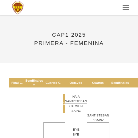
CAP1 2025
PRIMERA - FEMENINA
Semifinales
Final C.
Cuartos C.
Octavos
Cuartos
Semifinales
C.
NAIA
SANTISTEBAN
1
CARMEN
SAINZ
SANTISTEBAN
/ SAINZ
BYE
BYE