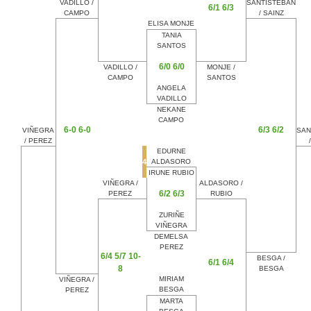
VADILLO /
SANTISTEBAN
6/1 6/3
CAMPO
/ SAINZ
ELISA MONJE
TANIA
SANTOS
6/0 6/0
VADILLO /
MONJE /
CAMPO
SANTOS
ANGELA
VADILLO
NEKANE
CAMPO
6-0 6-0
6/3 6/2
VIÑEGRA
SAN
/ PEREZ
EDURNE
4
ALDASORO
IRUNE RUBIO
VIÑEGRA /
ALDASORO /
6/2 6/3
PEREZ
RUBIO
ZURIÑE
VIÑEGRA
DEMELSA
PEREZ
6/4 5/7 10-
BESGA /
6/1 6/4
8
BESGA
MIRIAM
VIÑEGRA /
BESGA
PEREZ
MARTA