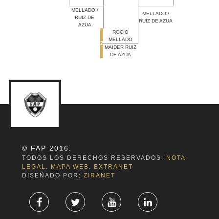
MELLADO /
MELLADO /
RUIZ DE
RUIZ DE AZUA
AZUA
ROCIO
MELLADO
2
MAIDER RUIZ
DE AZUA
© FAP 2016.
TODOS LOS DERECHOS RESERVADOS.
NOTA
LEGAL
.
MAPA WEB
.
EXTRANET
DISEÑADO POR:
ZIRANET