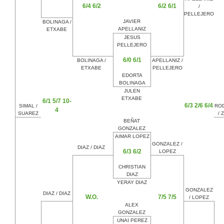
6/4 6/2
6/2 6/1
/
PELLEJERO
JAVIER
BOLINAGA /
APELLANIZ
ETXABE
JESUS
PELLEJERO
6/0 6/1
BOLINAGA /
APELLANIZ /
ETXABE
PELLEJERO
EDORTA
BOLINAGA
JULEN
ETXABE
6/1 5/7 10-
6/3 2/6 6/4
SIMAL /
RO
4
SUAREZ
/ 
BEÑAT
GONZALEZ
AIMAR LOPEZ
GONZALEZ /
DIAZ / DIAZ
6/3 6/2
LOPEZ
CHRISTIAN
DIAZ
YERAY DIAZ
GONZALEZ
DIAZ / DIAZ
W.O.
7/5 7/5
/ LOPEZ
ALEX
GONZALEZ
UNAI PEREZ