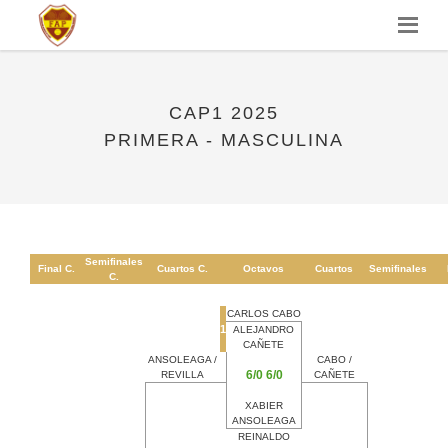
CAP1 2025
PRIMERA - MASCULINA
Semifinales
Final C.
Cuartos C.
Octavos
Cuartos
Semifinales
C.
CARLOS CABO
1
ALEJANDRO
CAÑETE
ANSOLEAGA /
CABO /
6/0 6/0
REVILLA
CAÑETE
XABIER
ANSOLEAGA
REINALDO