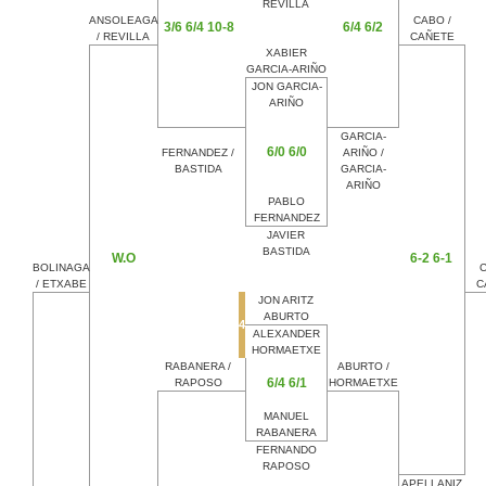
REVILLA
ANSOLEAGA
CABO /
3/6 6/4 10-8
6/4 6/2
/ REVILLA
CAÑETE
XABIER
GARCIA-ARIÑO
JON GARCIA-
ARIÑO
GARCIA-
6/0 6/0
FERNANDEZ /
ARIÑO /
BASTIDA
GARCIA-
ARIÑO
PABLO
FERNANDEZ
JAVIER
BASTIDA
W.O
6-2 6-1
BOLINAGA
C
/ ETXABE
C
JON ARITZ
ABURTO
4
ALEXANDER
HORMAETXE
RABANERA /
ABURTO /
6/4 6/1
RAPOSO
HORMAETXE
MANUEL
RABANERA
FERNANDO
RAPOSO
APELLANIZ