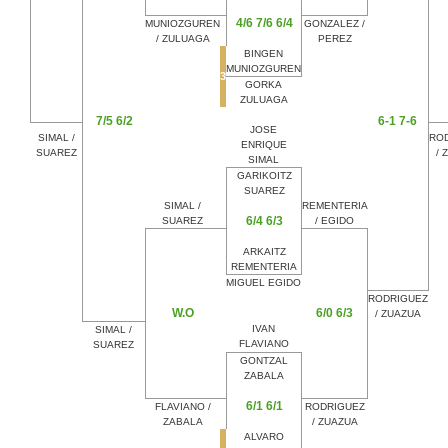
4/6 7/6 6/4
MUNIOZGUREN
GONZALEZ /
/ ZULUAGA
PEREZ
BINGEN
MUNIOZGUREN
3
GORKA
ZULUAGA
7/5 6/2
6-1 7-6
JOSE
SIMAL /
RO
ENRIQUE
SUAREZ
/ 
SIMAL
GARIKOITZ
SUAREZ
SIMAL /
REMENTERIA
6/4 6/3
SUAREZ
/ EGIDO
ARKAITZ
REMENTERIA
MIGUEL EGIDO
RODRIGUEZ
W.O
6/0 6/3
/ ZUAZUA
IVAN
SIMAL /
FLAVIANO
SUAREZ
GONTZAL
ZABALA
6/1 6/1
FLAVIANO /
RODRIGUEZ
ZABALA
/ ZUAZUA
ALVARO